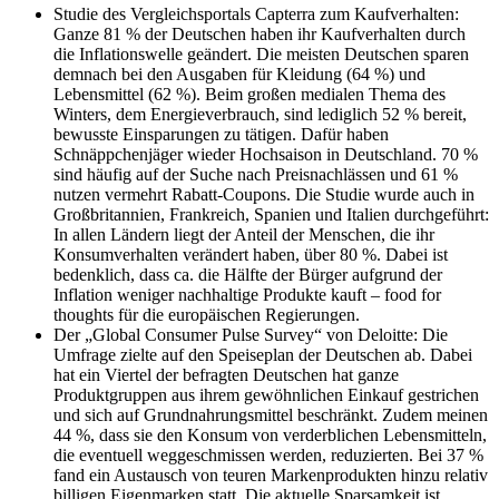
Studie des Vergleichsportals Capterra zum Kaufverhalten:
Ganze 81 % der Deutschen haben ihr Kaufverhalten durch
die Inflationswelle geändert. Die meisten Deutschen sparen
demnach bei den Ausgaben für Kleidung (64 %) und
Lebensmittel (62 %). Beim großen medialen Thema des
Winters, dem Energieverbrauch, sind lediglich 52 % bereit,
bewusste Einsparungen zu tätigen. Dafür haben
Schnäppchenjäger wieder Hochsaison in Deutschland. 70 %
sind häufig auf der Suche nach Preisnachlässen und 61 %
nutzen vermehrt Rabatt-Coupons. Die Studie wurde auch in
Großbritannien, Frankreich, Spanien und Italien durchgeführt:
In allen Ländern liegt der Anteil der Menschen, die ihr
Konsumverhalten verändert haben, über 80 %. Dabei ist
bedenklich, dass ca. die Hälfte der Bürger aufgrund der
Inflation weniger nachhaltige Produkte kauft – food for
thoughts für die europäischen Regierungen.
Der „Global Consumer Pulse Survey“ von Deloitte: Die
Umfrage zielte auf den Speiseplan der Deutschen ab. Dabei
hat ein Viertel der befragten Deutschen hat ganze
Produktgruppen aus ihrem gewöhnlichen Einkauf gestrichen
und sich auf Grundnahrungsmittel beschränkt. Zudem meinen
44 %, dass sie den Konsum von verderblichen Lebensmitteln,
die eventuell weggeschmissen werden, reduzierten. Bei 37 %
fand ein Austausch von teuren Markenprodukten hinzu relativ
billigen Eigenmarken statt. Die aktuelle Sparsamkeit ist