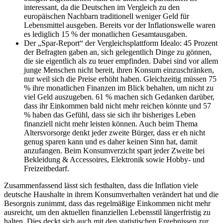
interessant, da die Deutschen im Vergleich zu den
europäischen Nachbarn traditionell weniger Geld für
Lebensmittel ausgeben. Bereits vor der Inflationswelle waren
es lediglich 15 % der monatlichen Gesamtausgaben.
Der „Spar-Report“ der Vergleichsplattform Idealo: 45 Prozent
der Befragten gaben an, sich gelegentlich Dinge zu gönnen,
die sie eigentlich als zu teuer empfinden. Dabei sind vor allem
junge Menschen nicht bereit, ihren Konsum einzuschränken,
nur weil sich die Preise erhöht haben. Gleichzeitig müssen 75
% ihre monatlichen Finanzen im Blick behalten, um nicht zu
viel Geld auszugeben. 61 % machen sich Gedanken darüber,
dass ihr Einkommen bald nicht mehr reichen könnte und 57
% haben das Gefühl, dass sie sich ihr bisheriges Leben
finanziell nicht mehr leisten können. Auch beim Thema
Altersvorsorge denkt jeder zweite Bürger, dass er eh nicht
genug sparen kann und es daher keinen Sinn hat, damit
anzufangen. Beim Konsumverzicht spart jeder Zweite bei
Bekleidung & Accessoires, Elektronik sowie Hobby- und
Freizeitbedarf.
Zusammenfassend lässt sich festhalten, dass die Inflation viele
deutsche Haushalte in ihrem Konsumverhalten verändert hat und die
Besorgnis zunimmt, dass das regelmäßige Einkommen nicht mehr
ausreicht, um den aktuellen finanziellen Lebensstil längerfristig zu
halten. Dies deckt sich auch mit den statistischen Ergebnissen zur