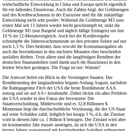
wirtschaftliche Entwicklung in China und Europa spricht eigentlich
für ein fallendes Zinsniveau. Auch die Zahlen bzgl. der Geldmengen
und des Kreditwachstums in der Eurozone sind für die zukünftige
Entwicklung nicht sehr positiv: Während die Geldmenge M3 zum
ersten Mal seit 13 Jahren wieder leicht geschrumpft ist, sinkt die
Geldmenge M1 (nur Bargeld und täglich fällige Einlagen) um fast
10 % im 12-Monatsvergleich. Auch bei der Kreditvergabe
schrumpfte die Jahreswachstumsrate an den privaten Sektor auf nur
noch 1,3 %. Dies bedeutet, dass sowohl die Konsumausgaben als
auch die Investitionen in den nächsten Monaten eher bescheiden
ausfallen dürften. Trotz allem sind die langfristigen Renditen der
deutschen Staatsanleihen (und damit auch die Bauzinsen) in den
letzten Wochen gestiegen. Die Frage ist nur: Warum?
Die Antwort liefert ein Blick in die Vereinigten Staaten. Der
Renditeanstieg der langlaufenden begann Anfang August, nachdem
die Ratingagentur Fitch der USA die beste Bonitätsnote AAA
entzog und sie auf AA+ herabstufte. Dabei rückte ein altes Problem
der USA wieder in den Fokus der Investoren: Die
Staatsverschuldung. Mittlerweile sind es 32,8 Billionen $.
Momentan liegt die durchschnittliche Verzinsung, die der US-Staat
auf seine Schulden zahlt, lediglich bei knapp 3 %, d.h. die Zinslast
wird in diesem Jahr ca. 1 Billion $ betragen. Die Zinslast wird aber
im kommenden Jahr massiv ansteigen, da sich die USA in den
letzten Jahren vorwiegend mit kurzlaufenden Anleihen refinanziert