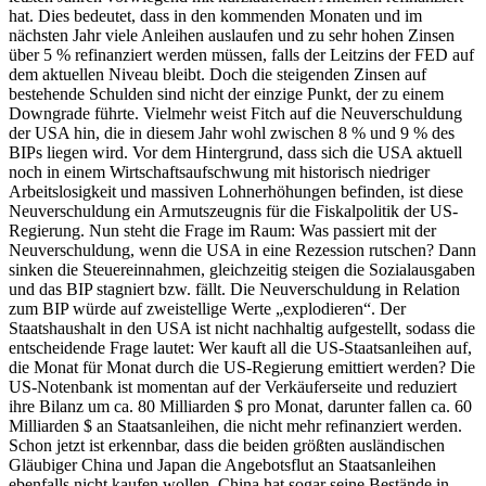
hat. Dies bedeutet, dass in den kommenden Monaten und im
nächsten Jahr viele Anleihen auslaufen und zu sehr hohen Zinsen
über 5 % refinanziert werden müssen, falls der Leitzins der FED auf
dem aktuellen Niveau bleibt. Doch die steigenden Zinsen auf
bestehende Schulden sind nicht der einzige Punkt, der zu einem
Downgrade führte. Vielmehr weist Fitch auf die Neuverschuldung
der USA hin, die in diesem Jahr wohl zwischen 8 % und 9 % des
BIPs liegen wird. Vor dem Hintergrund, dass sich die USA aktuell
noch in einem Wirtschaftsaufschwung mit historisch niedriger
Arbeitslosigkeit und massiven Lohnerhöhungen befinden, ist diese
Neuverschuldung ein Armutszeugnis für die Fiskalpolitik der US-
Regierung. Nun steht die Frage im Raum: Was passiert mit der
Neuverschuldung, wenn die USA in eine Rezession rutschen? Dann
sinken die Steuereinnahmen, gleichzeitig steigen die Sozialausgaben
und das BIP stagniert bzw. fällt. Die Neuverschuldung in Relation
zum BIP würde auf zweistellige Werte „explodieren“. Der
Staatshaushalt in den USA ist nicht nachhaltig aufgestellt, sodass die
entscheidende Frage lautet: Wer kauft all die US-Staatsanleihen auf,
die Monat für Monat durch die US-Regierung emittiert werden? Die
US-Notenbank ist momentan auf der Verkäuferseite und reduziert
ihre Bilanz um ca. 80 Milliarden $ pro Monat, darunter fallen ca. 60
Milliarden $ an Staatsanleihen, die nicht mehr refinanziert werden.
Schon jetzt ist erkennbar, dass die beiden größten ausländischen
Gläubiger China und Japan die Angebotsflut an Staatsanleihen
ebenfalls nicht kaufen wollen. China hat sogar seine Bestände in