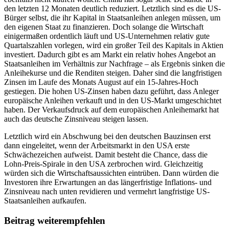
den letzten 12 Monaten deutlich reduziert. Letztlich sind es die US-
Bürger selbst, die ihr Kapital in Staatsanleihen anlegen müssen, um
den eigenen Staat zu finanzieren. Doch solange die Wirtschaft
einigermaßen ordentlich läuft und US-Unternehmen relativ gute
Quartalszahlen vorlegen, wird ein großer Teil des Kapitals in Aktien
investiert. Dadurch gibt es am Markt ein relativ hohes Angebot an
Staatsanleihen im Verhältnis zur Nachfrage – als Ergebnis sinken die
Anleihekurse und die Renditen steigen. Daher sind die langfristigen
Zinsen im Laufe des Monats August auf ein 15-Jahres-Hoch
gestiegen. Die hohen US-Zinsen haben dazu geführt, dass Anleger
europäische Anleihen verkauft und in den US-Markt umgeschichtet
haben. Der Verkaufsdruck auf dem europäischen Anleihemarkt hat
auch das deutsche Zinsniveau steigen lassen.
Letztlich wird ein Abschwung bei den deutschen Bauzinsen erst
dann eingeleitet, wenn der Arbeitsmarkt in den USA erste
Schwächezeichen aufweist. Damit besteht die Chance, dass die
Lohn-Preis-Spirale in den USA zerbrochen wird. Gleichzeitig
würden sich die Wirtschaftsaussichten eintrüben. Dann würden die
Investoren ihre Erwartungen an das längerfristige Inflations- und
Zinsniveau nach unten revidieren und vermehrt langfristige US-
Staatsanleihen aufkaufen.
Beitrag weiterempfehlen