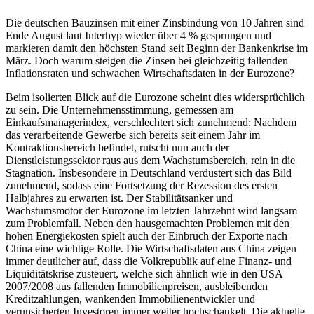
Die deutschen Bauzinsen mit einer Zinsbindung von 10 Jahren sind
Ende August laut Interhyp wieder über 4 % gesprungen und
markieren damit den höchsten Stand seit Beginn der Bankenkrise im
März. Doch warum steigen die Zinsen bei gleichzeitig fallenden
Inflationsraten und schwachen Wirtschaftsdaten in der Eurozone?
Beim isolierten Blick auf die Eurozone scheint dies widersprüchlich
zu sein. Die Unternehmensstimmung, gemessen am
Einkaufsmanagerindex, verschlechtert sich zunehmend: Nachdem
das verarbeitende Gewerbe sich bereits seit einem Jahr im
Kontraktionsbereich befindet, rutscht nun auch der
Dienstleistungssektor raus aus dem Wachstumsbereich, rein in die
Stagnation. Insbesondere in Deutschland verdüstert sich das Bild
zunehmend, sodass eine Fortsetzung der Rezession des ersten
Halbjahres zu erwarten ist. Der Stabilitätsanker und
Wachstumsmotor der Eurozone im letzten Jahrzehnt wird langsam
zum Problemfall. Neben den hausgemachten Problemen mit den
hohen Energiekosten spielt auch der Einbruch der Exporte nach
China eine wichtige Rolle. Die Wirtschaftsdaten aus China zeigen
immer deutlicher auf, dass die Volkrepublik auf eine Finanz- und
Liquiditätskrise zusteuert, welche sich ähnlich wie in den USA
2007/2008 aus fallenden Immobilienpreisen, ausbleibenden
Kreditzahlungen, wankenden Immobilienentwickler und
verunsicherten Investoren immer weiter hochschaukelt. Die aktuelle