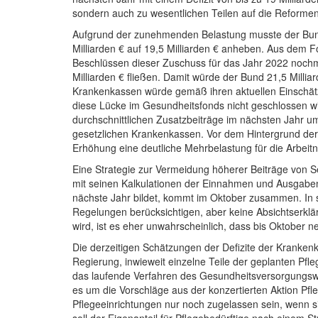
sondern auch zu wesentlichen Teilen auf die Reforme
Aufgrund der zunehmenden Belastung musste der Bund
Milliarden € auf 19,5 Milliarden € anheben. Aus dem Fo
Beschlüssen dieser Zuschuss für das Jahr 2022 nochma
Milliarden € fließen. Damit würde der Bund 21,5 Milli
Krankenkassen würde gemäß ihren aktuellen Einschät
diese Lücke im Gesundheitsfonds nicht geschlossen wi
durchschnittlichen Zusatzbeiträge im nächsten Jahr um
gesetzlichen Krankenkassen. Vor dem Hintergrund der
Erhöhung eine deutliche Mehrbelastung für die Arbeit
Eine Strategie zur Vermeidung höherer Beiträge von Se
mit seinen Kalkulationen der Einnahmen und Ausgaben
nächste Jahr bildet, kommt im Oktober zusammen. In s
Regelungen berücksichtigen, aber keine Absichtserklä
wird, ist es eher unwahrscheinlich, dass bis Oktober
Die derzeitigen Schätzungen der Defizite der Krankenk
Regierung, inwieweit einzelne Teile der geplanten Pfleg
das laufende Verfahren des Gesundheitsversorgungsw
es um die Vorschläge aus der konzertierten Aktion Pf
Pflegeeinrichtungen nur noch zugelassen sein, wenn si