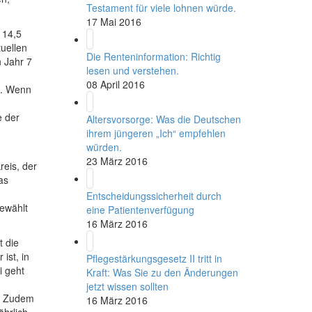
Testament für viele lohnen würde.
17 Mai 2016
 14,5
tuellen
Die Renteninformation: Richtig
 Jahr 7
lesen und verstehen.
08 April 2016
n. Wenn
e der
Altersvorsorge: Was die Deutschen
ihrem jüngeren „Ich“ empfehlen
würden.
23 März 2016
reis, der
as
Entscheidungssicherheit durch
gewählt
eine Patientenverfügung
16 März 2016
t die
ist, in
Pflegestärkungsgesetz II tritt in
i geht
Kraft: Was Sie zu den Änderungen
jetzt wissen sollten
n. Zudem
16 März 2016