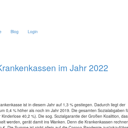
e
Blog
Login
Krankenkassen im Jahr 2022
rankenkasse ist in diesem Jahr auf 1,3 % gestiegen. Dadurch liegt der
it um 0,4 % höher als noch im Jahr 2019. Die gesamten Sozialabgaben f
inderlose 40,2 %). Die sog. Sozialgarantie der Großen Koalition, das
kelt werden, gerät damit ins Wanken. Denn die Krankenkassen rechne
den €. Die Summe ist nicht allein auf die Corona-Pandemie zurückzuführ