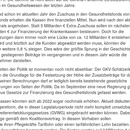
n im Gesundheitswesen der letzten Jahre.
 schon im aktuellen Jahr den Zuschuss in den Gesundheitsfonds von
nds erhalten die Kassen ihre finanziellen Mittel. Nun wird nach den ak
ls angehoben. Statt 5 Milliarden € Extra-Zuschuss sollen im nächsten
arden € zur Finanzierung der Krankenkassen beisteuern. Doch für die
zungen dann immer noch eine Lücke von ca. 12 Milliarden € entstehe
rd und letztlich auf die Kunden abgewälzt werden muss, könnten die
 weitere 0,8 % steigen. Dies wäre der größte Sprung in der Geschicht
 gestiegenen Beiträge im vergangenen und in diesem Jahr würde die
nehmer darstellen.
iten der Politik ist momentan noch nicht absehbar: Der GKV-Schätzerk
 die Grundlage für die Festsetzung der Höhe der Zusatzbeiträge für d
einen Berechnungen darf er lediglich bereits bestehende gesetzliche
rungen von Seiten der Politik. Da im September eine neue Regierung 
 neue Gesetze zur Finanzierung des Gesundheitsfonds gefasst werden.
assen könnten sich ab 2022 sogar nochmals erhöhen. Aktuell diskutier
ereform, die in dieser Legislaturperiode nicht mehr komplett umsetzbar 
eiterentwicklungsgesetzes (GVWG) eingebracht werden können. Dabe
lege gemäß dem Koalitionsvertrag. In diesem Vorhaben sollen
e ihren Pflegekräfte Tariflohn oder einen tarifähnlichen Lohn bezahle