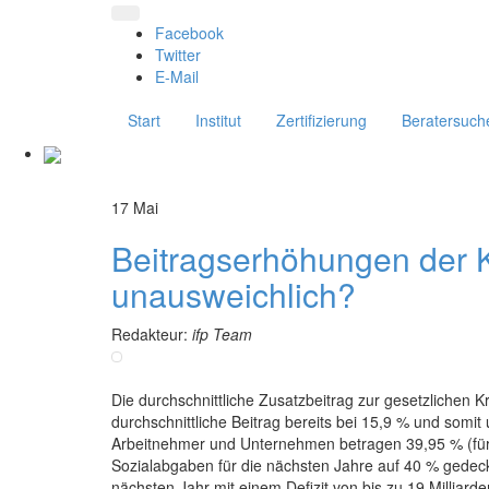
Facebook
Twitter
E-Mail
Start
Institut
Zertifizierung
Beratersuch
17
Mai
Beitragserhöhungen der 
unausweichlich?
Redakteur:
ifp Team
Die durchschnittliche Zusatzbeitrag zur gesetzlichen K
durchschnittliche Beitrag bereits bei 15,9 % und som
Arbeitnehmer und Unternehmen betragen 39,95 % (für K
Sozialabgaben für die nächsten Jahre auf 40 % gedec
nächsten Jahr mit einem Defizit von bis zu 19 Milliar