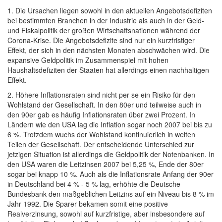
1. Die Ursachen liegen sowohl in den aktuellen Angebotsdefiziten
bei bestimmten Branchen in der Industrie als auch in der Geld-
und Fiskalpolitik der großen Wirtschaftsnationen während der
Corona-Krise. Die Angebotsdefizite sind nur ein kurzfristiger
Effekt, der sich in den nächsten Monaten abschwächen wird. Die
expansive Geldpolitik im Zusammenspiel mit hohen
Haushaltsdefiziten der Staaten hat allerdings einen nachhaltigen
Effekt.
2. Höhere Inflationsraten sind nicht per se ein Risiko für den
Wohlstand der Gesellschaft. In den 80er und teilweise auch in
den 90er gab es häufig Inflationsraten über zwei Prozent. In
Ländern wie den USA lag die Inflation sogar noch 2007 bei bis zu
6 %. Trotzdem wuchs der Wohlstand kontinuierlich in weiten
Teilen der Gesellschaft. Der entscheidende Unterschied zur
jetzigen Situation ist allerdings die Geldpolitik der Notenbanken. In
den USA waren die Leitzinsen 2007 bei 5,25 %, Ende der 80er
sogar bei knapp 10 %. Auch als die Inflationsrate Anfang der 90er
in Deutschland bei 4 % - 5 % lag, erhöhte die Deutsche
Bundesbank den maßgeblichen Leitzins auf ein Niveau bis 8 % im
Jahr 1992. Die Sparer bekamen somit eine positive
Realverzinsung, sowohl auf kurzfristige, aber insbesondere auf