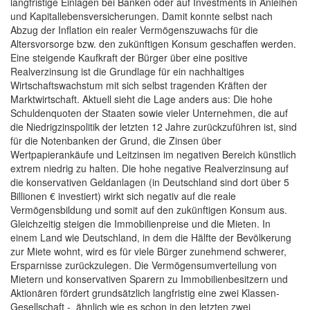
langfristige Einlagen bei Banken oder auf Investments in Anleihen
und Kapitallebensversicherungen. Damit konnte selbst nach
Abzug der Inflation ein realer Vermögenszuwachs für die
Altersvorsorge bzw. den zukünftigen Konsum geschaffen werden.
Eine steigende Kaufkraft der Bürger über eine positive
Realverzinsung ist die Grundlage für ein nachhaltiges
Wirtschaftswachstum mit sich selbst tragenden Kräften der
Marktwirtschaft. Aktuell sieht die Lage anders aus: Die hohe
Schuldenquoten der Staaten sowie vieler Unternehmen, die auf
die Niedrigzinspolitik der letzten 12 Jahre zurückzuführen ist, sind
für die Notenbanken der Grund, die Zinsen über
Wertpapierankäufe und Leitzinsen im negativen Bereich künstlich
extrem niedrig zu halten. Die hohe negative Realverzinsung auf
die konservativen Geldanlagen (in Deutschland sind dort über 5
Billionen € investiert) wirkt sich negativ auf die reale
Vermögensbildung und somit auf den zukünftigen Konsum aus.
Gleichzeitig steigen die Immobilienpreise und die Mieten. In
einem Land wie Deutschland, in dem die Hälfte der Bevölkerung
zur Miete wohnt, wird es für viele Bürger zunehmend schwerer,
Ersparnisse zurückzulegen. Die Vermögensumverteilung von
Mietern und konservativen Sparern zu Immobilienbesitzern und
Aktionären fördert grundsätzlich langfristig eine zwei Klassen-
Gesellschaft - ähnlich wie es schon in den letzten zwei