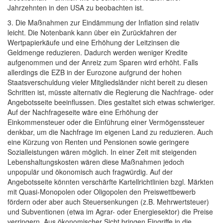
Jahrzehnten in den USA zu beobachten ist.
3. Die Maßnahmen zur Eindämmung der Inflation sind relativ
leicht. Die Notenbank kann über ein Zurückfahren der
Wertpapierkäufe und eine Erhöhung der Leitzinsen die
Geldmenge reduzieren. Dadurch werden weniger Kredite
aufgenommen und der Anreiz zum Sparen wird erhöht. Falls
allerdings die EZB in der Eurozone aufgrund der hohen
Staatsverschuldung vieler Mitgliedsländer nicht bereit zu diesen
Schritten ist, müsste alternativ die Regierung die Nachfrage- oder
Angebotsseite beeinflussen. Dies gestaltet sich etwas schwieriger.
Auf der Nachfrageseite wäre eine Erhöhung der
Einkommensteuer oder die Einführung einer Vermögenssteuer
denkbar, um die Nachfrage im eigenen Land zu reduzieren. Auch
eine Kürzung von Renten und Pensionen sowie geringere
Sozialleistungen wären möglich. In einer Zeit mit steigenden
Lebenshaltungskosten wären diese Maßnahmen jedoch
unpopulär und ökonomisch auch fragwürdig. Auf der
Angebotsseite könnten verschärfte Kartellrichtlinien bzgl. Märkten
mit Quasi-Monopolen oder Oligopolen den Preiswettbewerb
fördern oder aber auch Steuersenkungen (z.B. Mehrwertsteuer)
und Subventionen (etwa im Agrar- oder Energiesektor) die Preise
verringern. Aus ökonomischer Sicht bringen Eingriffe in die