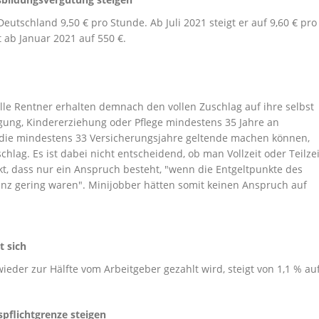
utschland 9,50 € pro Stunde. Ab Juli 2021 steigt er auf 9,60 € pro
 ab Januar 2021 auf 550 €.
le Rentner erhalten demnach den vollen Zuschlag auf ihre selbst
gung, Kindererziehung oder Pflege mindestens 35 Jahre an
 die mindestens 33 Versicherungsjahre geltende machen können,
g. Es ist dabei nicht entscheidend, ob man Vollzeit oder Teilzei
kt, dass nur ein Anspruch besteht, "wenn die Entgeltpunkte des
anz gering waren". Minijobber hätten somit keinen Anspruch auf
t sich
wieder zur Hälfte vom Arbeitgeber gezahlt wird, steigt von 1,1 % auf
pflichtgrenze steigen