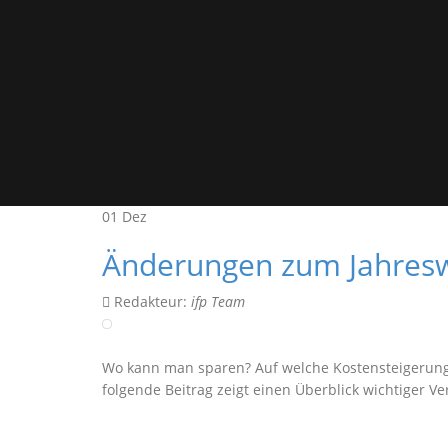
01
Dez
Änderungen zum Jahres
Redakteur:
ifp Team
Wo kann man sparen? Auf welche Kostensteigerunge
folgende Beitrag zeigt einen Überblick wichtiger 