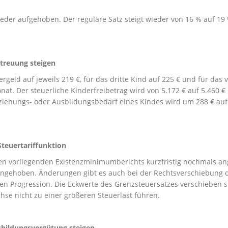
eder aufgehoben. Der reguläre Satz steigt wieder von 16 % auf 19 
etreuung steigen
geld auf jeweils 219 €, für das dritte Kind auf 225 € und für das v
nat. Der steuerliche Kinderfreibetrag wird von 5.172 € auf 5.460 €
ziehungs- oder Ausbildungsbedarf eines Kindes wird um 288 € auf
teuertariffunktion
en vorliegenden Existenzminimumberichts kurzfristig nochmals an
 angehoben. Änderungen gibt es auch bei der Rechtsverschiebung 
en Progression. Die Eckwerte des Grenzsteuersatzes verschieben 
se nicht zu einer größeren Steuerlast führen.
sbildungsvergütung steigen